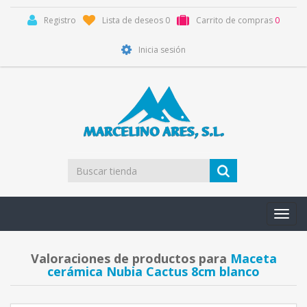
Registro
Lista de deseos
0
Carrito de compras
0
Inicia sesión
Toggl
navig
Valoraciones de productos para
Maceta
cerámica Nubia Cactus 8cm blanco