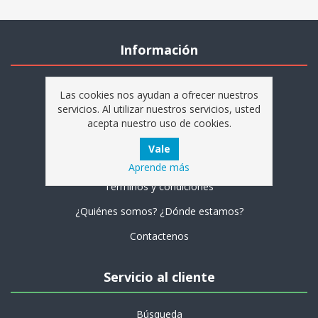
Información
Mapa del sitio
Las cookies nos ayudan a ofrecer nuestros
servicios. Al utilizar nuestros servicios, usted
Nuestras tiendas
acepta nuestro uso de cookies.
Envío y Entrega
Aviso Legal
Aprende más
Términos y condiciones
¿Quiénes somos? ¿Dónde estamos?
Contactenos
Servicio al cliente
Búsqueda