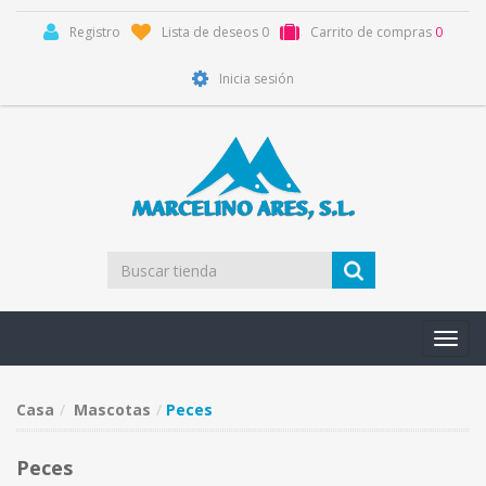
Registro
Lista de deseos
0
Carrito de compras
0
Inicia sesión
Toggl
navig
Casa
Mascotas
Peces
Peces