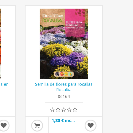
os en
Semilla de flores para rocallas
Rocalba
06164
1,80 € incl impuestos