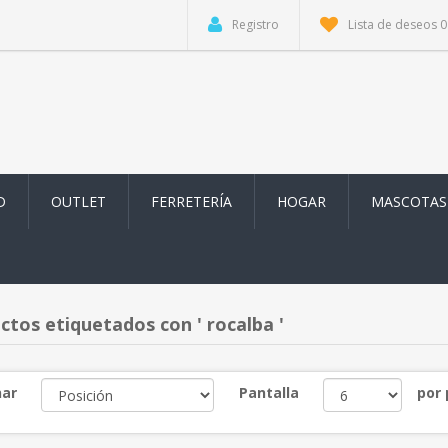
Registro
Lista de deseos
0
D
OUTLET
FERRETERÍA
HOGAR
MASCOTAS
ctos etiquetados con ' rocalba '
ar
Pantalla
por