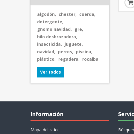
algodón
,
chester
,
cuerda
,
detergente
,
gnomo navidad
,
gre
,
hilo desbrozadora
,
insecticida
,
juguete
,
navidad
,
perros
,
piscina
,
plástico
,
regadera
,
rocalba
Ver todos
Información
Servic
Mapa del sitio
Búsque