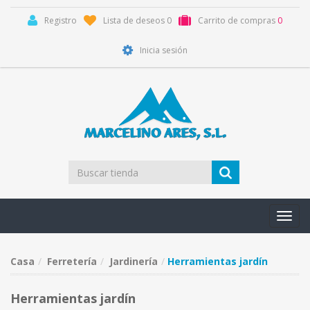
Registro
Lista de deseos
0
Carrito de compras
0
Inicia sesión
Toggl
navig
Casa
Ferretería
Jardinería
Herramientas jardín
Herramientas jardín