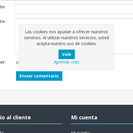
ón:
to:
Las cookies nos ayudan a ofrecer nuestros
servicios. Al utilizar nuestros servicios, usted
acepta nuestro uso de cookies.
Aprende más
ar:
Malo
Excelente
Enviar comentario
io al cliente
Mi cuenta
da
Mi cuenta