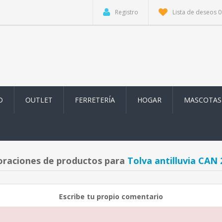
Registro
Lista de deseos
0
D
OUTLET
FERRETERÍA
HOGAR
MASCOTAS
oraciones de productos para
Tolva antilluvia CAN 2
Escribe tu propio comentario