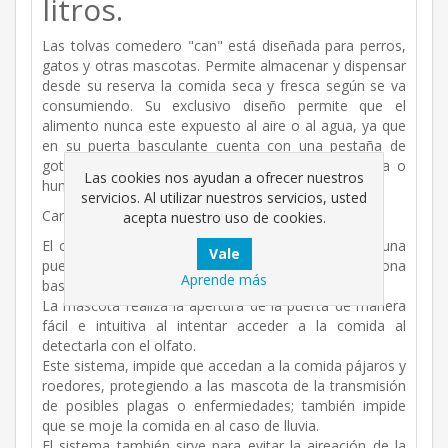
litros.
Las tolvas comedero "can" está diseñada para perros,
gatos y otras mascotas. Permite almacenar y dispensar
desde su reserva la comida seca y fresca según se va
consumiendo. Su exclusivo diseño permite que el
alimento nunca este expuesto al aire o al agua, ya que
en su puerta basculante cuenta con una pestaña de
goteo que se encarga de evitar el ingreso de agua o
Las cookies nos ayudan a ofrecer nuestros
humedad.
servicios. Al utilizar nuestros servicios, usted
Características principales comedero CAN:
acepta nuestro uso de cookies.
El comedero tolva, se caracteriza por disponer de una
puerta vertical en su parte frontal la cual funciona
Aprende más
basculando sobre un eje.
La mascota realiza la apertura de la puerta de manera
fácil e intuitiva al intentar acceder a la comida al
detectarla con el olfato.
Este sistema, impide que accedan a la comida pájaros y
roedores, protegiendo a las mascota de la transmisión
de posibles plagas o enfermiedades; también impide
que se moje la comida en al caso de lluvia.
El sistema también sirve para evitar la aireación de la