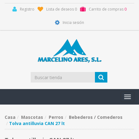
Registro
Lista de deseos
0
Carrito de compras
0
Inicia sesión
Toggl
navig
Casa
Mascotas
Perros
Bebederos / Comederos
Tolva antilluvia CAN 27 lt