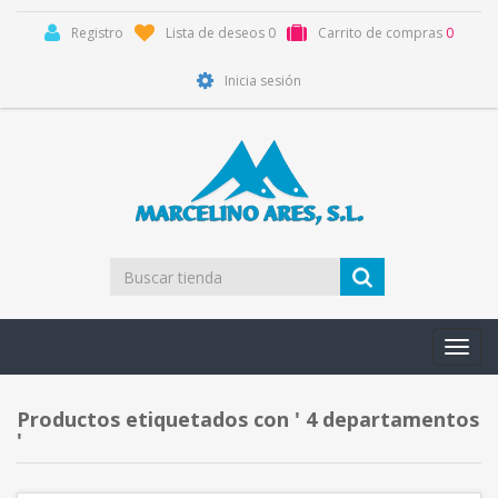
Registro
Lista de deseos
0
Carrito de compras
0
Inicia sesión
Toggl
navig
Productos etiquetados con ' 4 departamentos
'