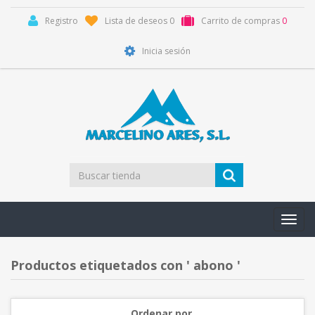
Registro
Lista de deseos
0
Carrito de compras
0
Inicia sesión
Toggl
navig
Productos etiquetados con ' abono '
Ordenar por