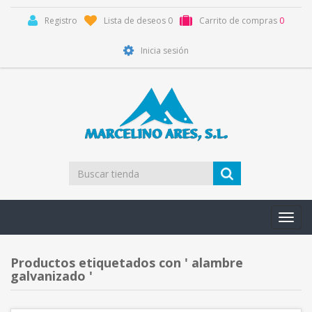
Registro
Lista de deseos
0
Carrito de compras
0
Inicia sesión
Toggl
navig
Productos etiquetados con ' alambre
galvanizado '