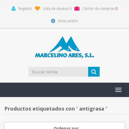
Registro
Lista de deseos
0
Carrito de compras
0
Inicia sesión
Toggl
navig
Productos etiquetados con ' antigrasa '
Ordenar por