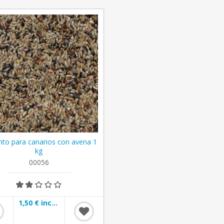
nto para canarios con avena 1
kg
00056
1,50 € incl impuestos