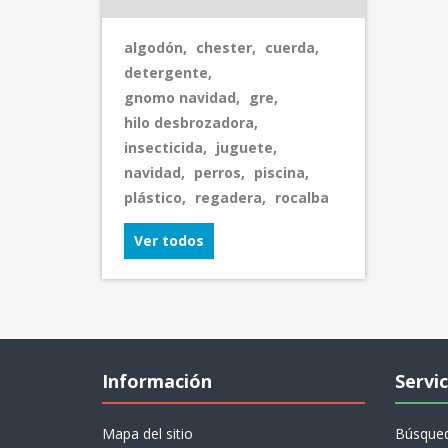
algodón
,
chester
,
cuerda
,
detergente
,
gnomo navidad
,
gre
,
hilo desbrozadora
,
insecticida
,
juguete
,
navidad
,
perros
,
piscina
,
plástico
,
regadera
,
rocalba
Ver todos
Información
Servic
Mapa del sitio
Búsque