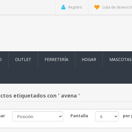
Registro
Lista de deseos
0
D
OUTLET
FERRETERÍA
HOGAR
MASCOTAS
ctos etiquetados con ' avena '
ar
Pantalla
por