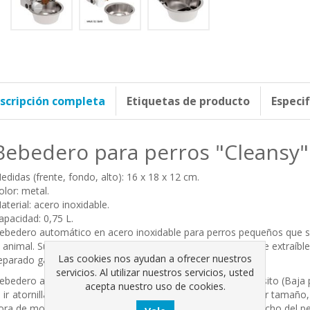
scripción completa
Etiquetas de producto
Especi
Bebedero para perros "Cleansy" 
edidas (frente, fondo, alto): 16 x 18 x 12 cm.
olor: metal.
aterial: acero inoxidable.
apacidad: 0,75 L.
ebedero automático en acero inoxidable para perros pequeños que se
l animal. Su plato, también en acero inoxidable es fácilmente extraíbl
Las cookies nos ayudan a ofrecer nuestros
eparado garantizando una mayor calidad del agua.
servicios. Al utilizar nuestros servicios, usted
ebedero apto tanto para conectar directamente a un depósito (Baja p
acepta nuestro uso de cookies.
l ir atornillado a la pared, es válido para perros de cualquier tamaño,
ora de montarlo (Se recomienda colocarlo a la altura del pecho del p