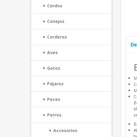
Cerdos
Conejos
Corderos
De
Aves
Gatos
M
Pájaros
C
M
C
Peces
B
e
s
Perros
B
A
Accesorios
h