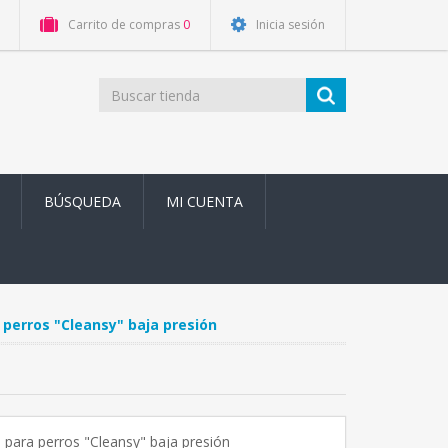
Carrito de compras
0
Inicia sesión
BÚSQUEDA
MI CUENTA
perros "Cleansy" baja presión
para perros "Cleansy" baja presión