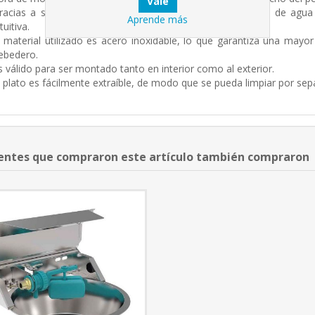
racias a su válvula incorporada, se puede regular el nivel de agu
Aprende más
tuitiva.
l material utilizado es acero inoxidable, lo que garantiza una mayor
ebedero.
s válido para ser montado tanto en interior como al exterior.
l plato es fácilmente extraíble, de modo que se pueda limpiar por sep
ientes que compraron este artículo también compraron