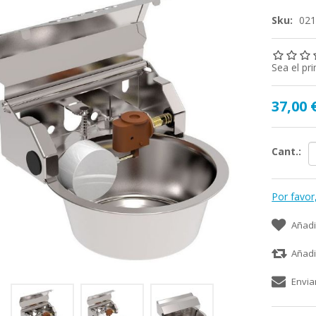
Sku:
02
Sea el pr
37,00 
Cant.:
Por favor
Añadi
Añadi
Envia