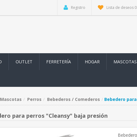
Registro
Lista de deseos
0
D
OUTLET
FERRETERÍA
HOGAR
MASCOTAS
Mascotas
Perros
Bebederos / Comederos
Bebedero para 
ero para perros "Cleansy" baja presión
Bebedero 