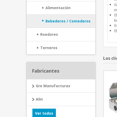
G
Alimentación
in
E
b
Bebederos / Comederos
E
E
Roedores
Terneros
Los cl
Fabricantes
Gre Manufacturas
Alin
Ver todos