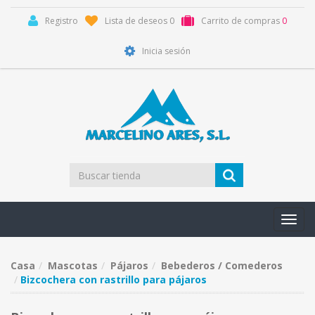
Registro
Lista de deseos
0
Carrito de compras
0
Inicia sesión
Toggl
navig
Casa
Mascotas
Pájaros
Bebederos / Comederos
Bizcochera con rastrillo para pájaros