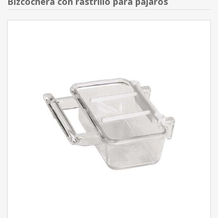
Bizcochera con rastrillo para pájaros