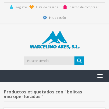
Registro
Lista de deseos
0
Carrito de compras
0
Inicia sesión
Toggl
navig
Productos etiquetados con ' bolitas
microperforadas '