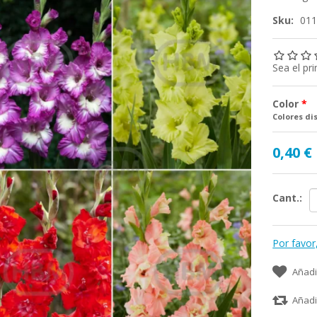
Sku:
01
Sea el pr
Color
*
Colores di
0,40 €
Cant.:
Por favor
Añadi
Añadi