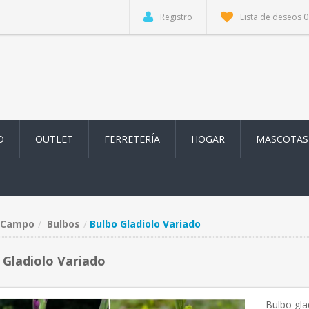
Registro
Lista de deseos
0
D
OUTLET
FERRETERÍA
HOGAR
MASCOTAS
Campo
Bulbos
Bulbo Gladiolo Variado
 Gladiolo Variado
Bulbo gla