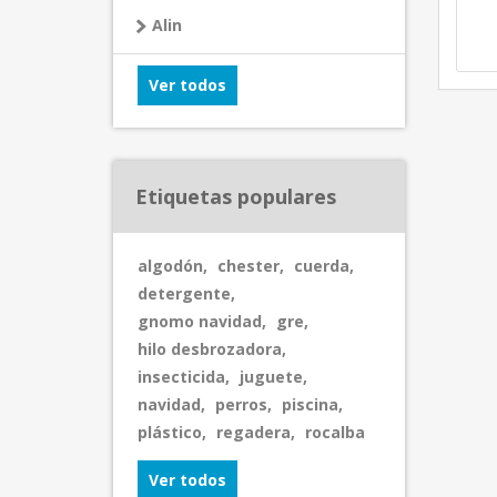
Alin
Ver todos
Etiquetas populares
algodón
,
chester
,
cuerda
,
detergente
,
gnomo navidad
,
gre
,
hilo desbrozadora
,
insecticida
,
juguete
,
navidad
,
perros
,
piscina
,
plástico
,
regadera
,
rocalba
Ver todos