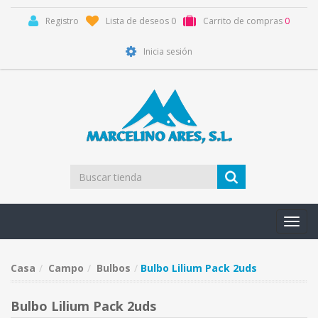
Registro
Lista de deseos
0
Carrito de compras
0
Inicia sesión
Toggl
navig
Casa
Campo
Bulbos
Bulbo Lilium Pack 2uds
Bulbo Lilium Pack 2uds