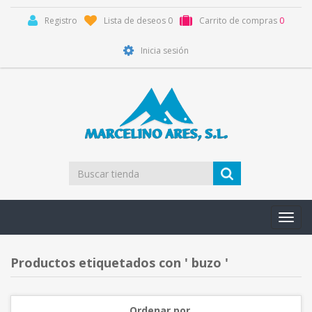
Registro
Lista de deseos
0
Carrito de compras
0
Inicia sesión
Toggl
navig
Productos etiquetados con ' buzo '
Ordenar por