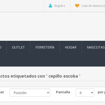
Registro
Lista de deseos
0
D
OUTLET
FERRETERÍA
HOGAR
MASCOTAS
ctos etiquetados con ' cepillo escoba '
ar
Pantalla
por