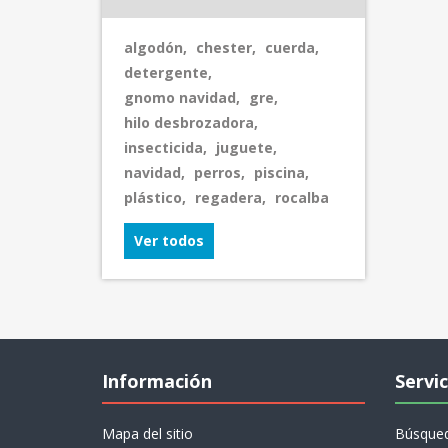
algodón
,
chester
,
cuerda
,
detergente
,
gnomo navidad
,
gre
,
hilo desbrozadora
,
insecticida
,
juguete
,
navidad
,
perros
,
piscina
,
plástico
,
regadera
,
rocalba
Ver todos
Información
Servic
Mapa del sitio
Búsque