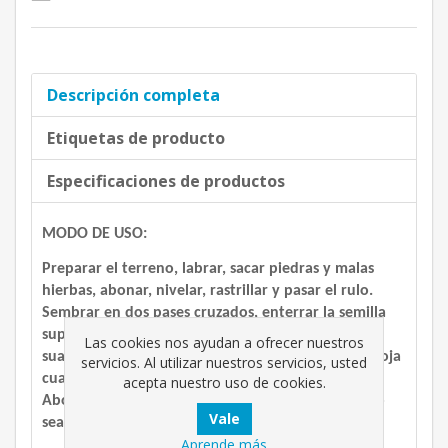
Descripción completa
Etiquetas de producto
Especificaciones de productos
MODO DE USO:
Preparar el terreno, labrar, sacar piedras y malas
hierbas, abonar, nivelar, rastrillar y pasar el rulo.
Sembrar en dos pases cruzados, enterrar la semilla
superficialmente (0,5 cm.), pasar el rulo y regar
Las cookies nos ayudan a ofrecer nuestros
suavemente hasta la nascencia. Cortar 1/3 de la hoja
servicios. Al utilizar nuestros servicios, usted
cuando el cï¿½sped alcance los 10 cm. De altura.
acepta nuestro uso de cookies.
Abonar, regar, cortar, escarificar y fumigar cuando
sea preciso.
Aprende más