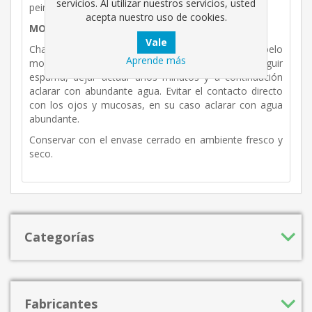
servicios. Al utilizar nuestros servicios, usted
peinado.
acepta nuestro uso de cookies.
MODO DE EMPLEO:
Champú para la higiene de perros. Aplicar sobre el pelo
Aprende más
mojado en agua tibia y friccionar hasta conseguir
espuma, dejar actuar unos minutos y a continuación
aclarar con abundante agua. Evitar el contacto directo
con los ojos y mucosas, en su caso aclarar con agua
abundante.
Conservar con el envase cerrado en ambiente fresco y
seco.
Categorías
Fabricantes