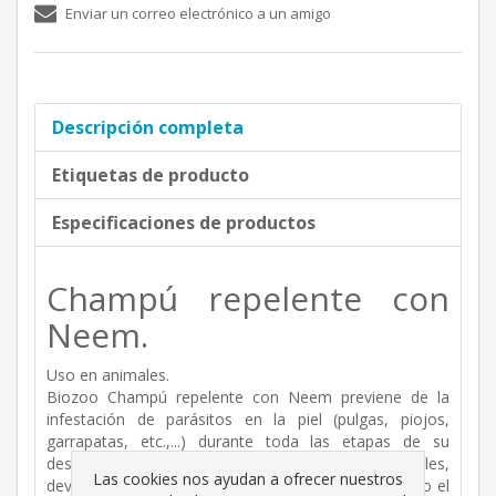
Enviar un correo electrónico a un amigo
Descripción completa
Etiquetas de producto
Especificaciones de productos
Champú repelente con
Neem.
Uso en animales.
Biozoo Champú repelente con Neem previene de la
infestación de parásitos en la piel (pulgas, piojos,
garrapatas, etc.,...) durante toda las etapas de su
desarrollo. Su uso elimina los olores desagradables,
Las cookies nos ayudan a ofrecer nuestros
devolviéndole al pelo su envoltura natural facilitando el