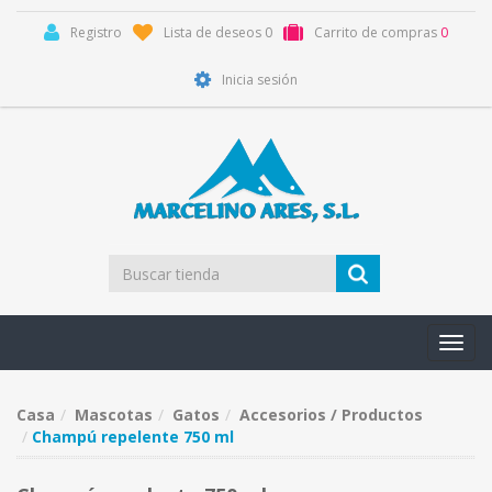
Registro
Lista de deseos
0
Carrito de compras
0
Inicia sesión
Toggl
navig
Casa
Mascotas
Gatos
Accesorios / Productos
Champú repelente 750 ml