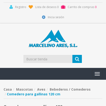
Registro
Lista de deseos
0
Carrito de compras
0
Inicia sesión
Toggl
navig
Casa
Mascotas
Aves
Bebederos / Comederos
Comedero para gallinas 120 cm