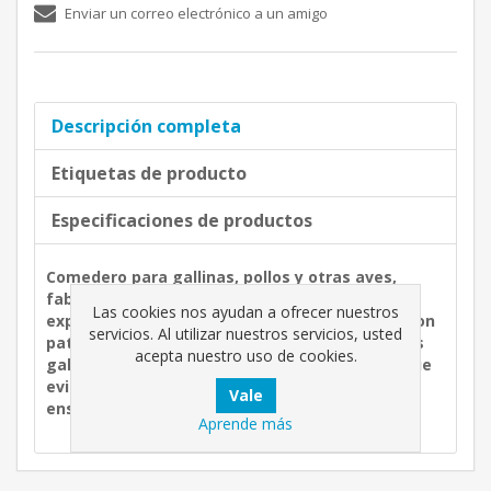
Enviar un correo electrónico a un amigo
Descripción completa
Etiquetas de producto
Especificaciones de productos
Comedero para gallinas, pollos y otras aves,
fabricado en galvanizada resistente en su
Las cookies nos ayudan a ofrecer nuestros
exposición en el exterior, también disponible con
servicios. Al utilizar nuestros servicios, usted
patas y soportes, para facilitar el acceso de las
acepta nuestro uso de cookies.
gallinas al pienso, dispone de malla abatible que
evita que las gallinas se puedan posar en el y
ensuciar el pienso.
Aprende más