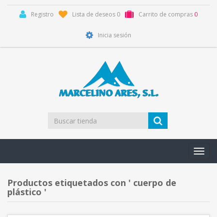
Registro
Lista de deseos
0
Carrito de compras
0
Inicia sesión
Toggl
navig
Productos etiquetados con ' cuerpo de
plástico '