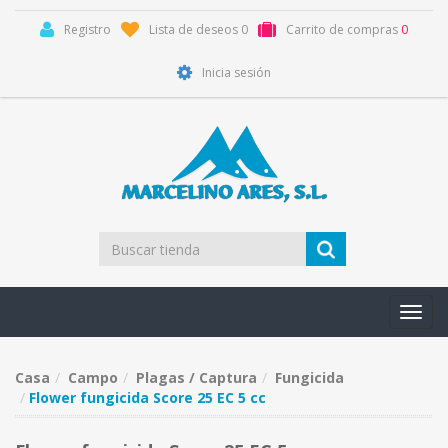
Registro
Lista de deseos
0
Carrito de compras
0
Inicia sesión
Toggl
navig
Casa
Campo
Plagas / Captura
Fungicida
Flower fungicida Score 25 EC 5 cc