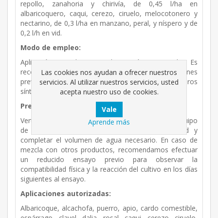
repollo, zanahoria y chirivía, de 0,45 l/ha en
albaricoquero, caqui, cerezo, ciruelo, melocotonero y
nectarino, de 0,3 l/ha en manzano, peral, y níspero y de
0,2 l/h en vid.
Modo de empleo:
Aplicación mediante pulverización manual. Es
recomendable comenzar las aplicaciones
Las cookies nos ayudan a ofrecer nuestros
preventivamente o a la aparición de los primeros
servicios. Al utilizar nuestros servicios, usted
síntomas de la enfermedad.
acepta nuestro uso de cookies.
Preparación del caldo y compatibilidad:
Verter la cantidad necesaria de producto en el equipo
Aprende más
de pulverización manual, llenado hasta la mitad y
completar el volumen de agua necesario. En caso de
mezcla con otros productos, recomendamos efectuar
un reducido ensayo previo para observar la
compatibilidad física y la reacción del cultivo en los días
siguientes al ensayo.
Aplicaciones autorizadas:
Albaricoque, alcachofa, puerro, apio, cardo comestible,
espárrago, clavel, dalia, rosal, caqui, cerezo, ciruelo,