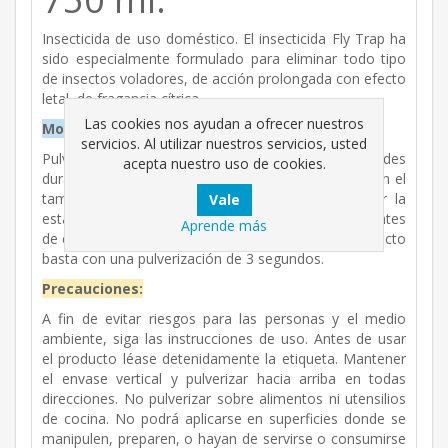
Insecticida de uso doméstico. El insecticida Fly Trap ha
sido especialmente formulado para eliminar todo tipo
de insectos voladores, de acción prolongada con efecto
letal, de fragancia cítrica.
Las cookies nos ayudan a ofrecer nuestros
Modo de empleo:
servicios. Al utilizar nuestros servicios, usted
Pulverizar hacia la confluencia de techo y paredes
acepta nuestro uso de cookies.
durante un periodo de entre 5 y 10 segundos según el
tamaño de la estancia. Es conveniente abandonar la
estancia durante al menos 10 minutos y ventilar antes
Aprende más
de entrar. En caso de aplicación directa sobre el insecto
basta con una pulverización de 3 segundos.
Precauciones:
A fin de evitar riesgos para las personas y el medio
ambiente, siga las instrucciones de uso. Antes de usar
el producto léase detenidamente la etiqueta. Mantener
el envase vertical y pulverizar hacia arriba en todas
direcciones. No pulverizar sobre alimentos ni utensilios
de cocina. No podrá aplicarse en superficies donde se
manipulen, preparen, o hayan de servirse o consumirse