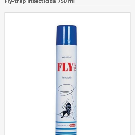
Fly-trap insecticida 750 ml