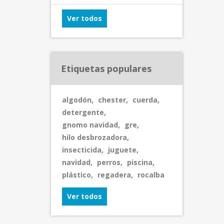
Ver todos
Etiquetas populares
algodón
,
chester
,
cuerda
,
detergente
,
gnomo navidad
,
gre
,
hilo desbrozadora
,
insecticida
,
juguete
,
navidad
,
perros
,
piscina
,
plástico
,
regadera
,
rocalba
Ver todos