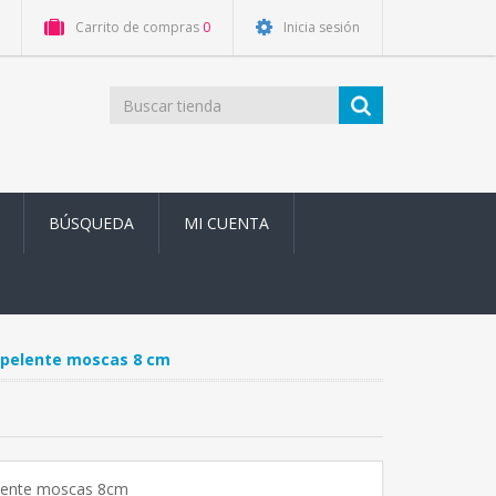
Carrito de compras
0
Inicia sesión
BÚSQUEDA
MI CUENTA
epelente moscas 8 cm
elente moscas 8cm