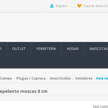
Registro
Lista de deseos
0
D
OUTLET
FERRETERÍA
HOGAR
MASCOTAS
Campo
Plagas / Captura
Insecticidas
Voladores
Vela r
repelente moscas 8 cm
Vela rep