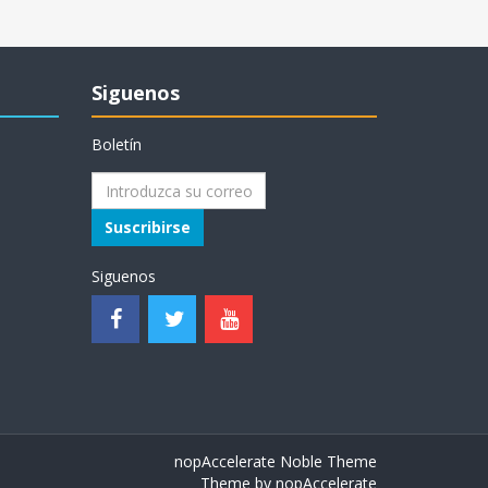
Siguenos
Boletín
Suscribirse
Siguenos
nopAccelerate Noble Theme
Theme by
nopAccelerate