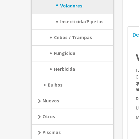
Voladores
Insecticida/Pipetas
De
Cebos / Trampas
Fungicida
Herbicida
L
C
q
Bulbos
a
D
Nuevos
U
Otros
M
Piscinas