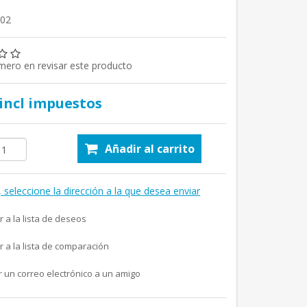
802
imero en revisar este producto
 incl impuestos
Añadir al carrito
, seleccione la dirección a la que desea enviar
r a la lista de deseos
r a la lista de comparación
r un correo electrónico a un amigo