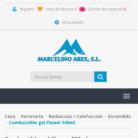
Registro
Lista de deseos
0
Carrito de compras
0
Inicia sesión
Toggl
navig
Casa
Ferretería
Barbacoas / Calefacción
Encendido
Combustible gel Flower 500ml