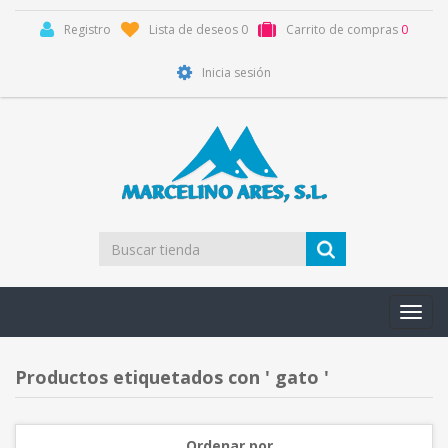
Registro
Lista de deseos
0
Carrito de compras
0
Inicia sesión
Toggl
navig
Productos etiquetados con ' gato '
Ordenar por