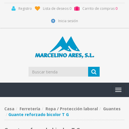
Registro
Lista de deseos
0
Carrito de compras
0
Inicia sesión
Toggl
navig
Casa
Ferretería
Ropa / Protección laboral
Guantes
Guante reforzado bicolor T G