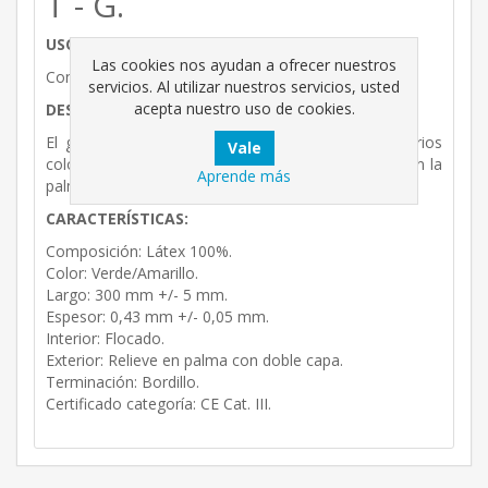
T - G.
USOS:
Las cookies nos ayudan a ofrecer nuestros
Consumo - Industrial
servicios. Al utilizar nuestros servicios, usted
acepta nuestro uso de cookies.
DESCRIPCIÓN:
El guante bicolor reforzado está disponible en varios
colores. Es látex 100% reforzado con doble capa en la
Aprende más
palma.
CARACTERÍSTICAS:
Composición: Látex 100%.
Color: Verde/Amarillo.
Largo: 300 mm +/- 5 mm.
Espesor: 0,43 mm +/- 0,05 mm.
Interior: Flocado.
Exterior: Relieve en palma con doble capa.
Terminación: Bordillo.
Certificado categoría: CE Cat. III.