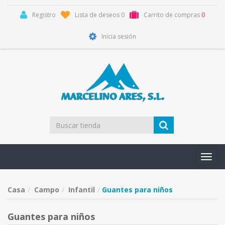
Registro
Lista de deseos
0
Carrito de compras
0
Inicia sesión
Toggl
navig
Casa
Campo
Infantil
Guantes para niños
Guantes para niños