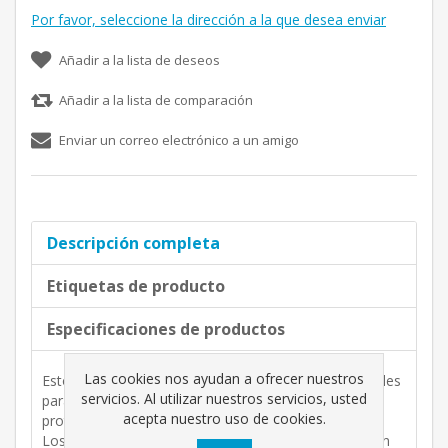
Por favor, seleccione la dirección a la que desea enviar
Añadir a la lista de deseos
Añadir a la lista de comparación
Enviar un correo electrónico a un amigo
Descripción completa
Etiquetas de producto
Especificaciones de productos
Las cookies nos ayudan a ofrecer nuestros
Estos alegres guantes estampados son imprescindibles
servicios. Al utilizar nuestros servicios, usted
para la jardinería y están diseñados para ayudar a
acepta nuestro uso de cookies.
proteger las manos de los niños de la suciedad.
Los puños elásticos evitan que los residuos entren en