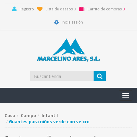
Registro
Lista de deseos
0
Carrito de compras
0
Inicia sesión
Toggl
navig
Casa
Campo
Infantil
Guantes para niños verde con velcro