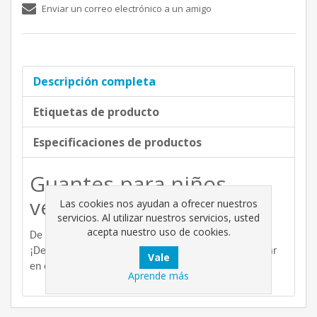
Enviar un correo electrónico a un amigo
Descripción completa
Etiquetas de producto
Especificaciones de productos
Guantes para niños
verde con velcro
Las cookies nos ayudan a ofrecer nuestros
servicios. Al utilizar nuestros servicios, usted
acepta nuestro uso de cookies.
De color verde, con velcro regulabre.
¡De material de alta calidad, son perfectos para jugar
en el jardín!
Aprende más