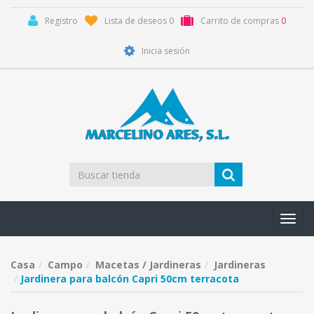
Registro
Lista de deseos
0
Carrito de compras
0
Inicia sesión
Toggl
navig
Casa
Campo
Macetas / Jardineras
Jardineras
Jardinera para balcón Capri 50cm terracota