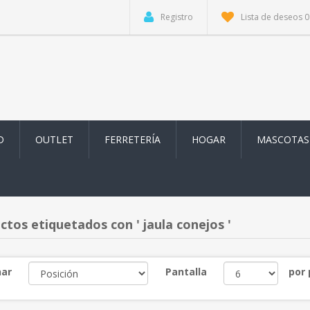
Registro
Lista de deseos
0
D
OUTLET
FERRETERÍA
HOGAR
MASCOTAS
ctos etiquetados con ' jaula conejos '
ar
Pantalla
por