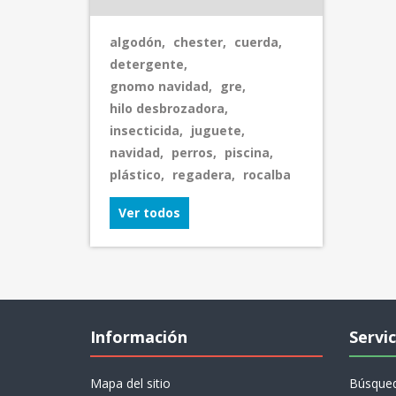
algodón
,
chester
,
cuerda
,
detergente
,
gnomo navidad
,
gre
,
hilo desbrozadora
,
insecticida
,
juguete
,
navidad
,
perros
,
piscina
,
plástico
,
regadera
,
rocalba
Ver todos
Información
Servic
Mapa del sitio
Búsque