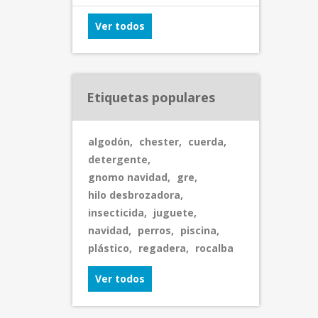
Ver todos
Etiquetas populares
algodón
,
chester
,
cuerda
,
detergente
,
gnomo navidad
,
gre
,
hilo desbrozadora
,
insecticida
,
juguete
,
navidad
,
perros
,
piscina
,
plástico
,
regadera
,
rocalba
Ver todos