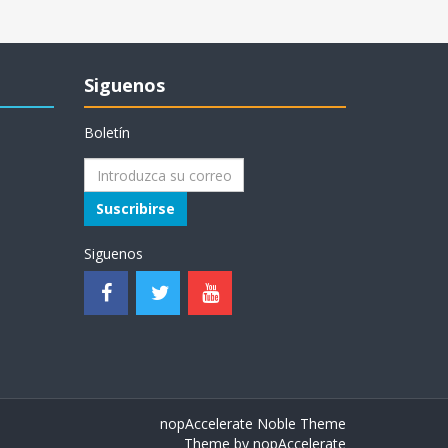
Siguenos
Boletín
Suscribirse
Siguenos
nopAccelerate Noble Theme
Theme by
nopAccelerate