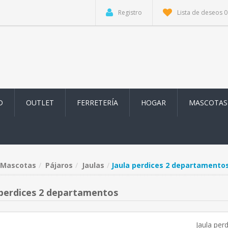
Registro
Lista de deseos
0
D
OUTLET
FERRETERÍA
HOGAR
MASCOTAS
Mascotas
Pájaros
Jaulas
Jaula perdices 2 departamento
 perdices 2 departamentos
Jaula per