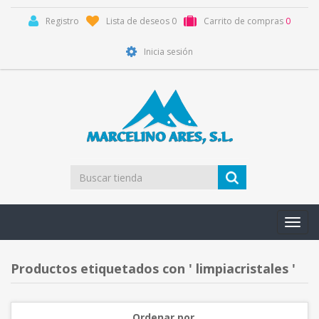
Registro
Lista de deseos
0
Carrito de compras
0
Inicia sesión
Toggl
navig
Productos etiquetados con ' limpiacristales '
Ordenar por