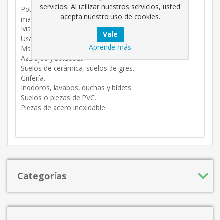
servicios. Al utilizar nuestros servicios, usted
Potente gel limpiador antical capaz de eliminar la cal,
acepta nuestro uso de cookies.
manchas de óxido y restos de jabón.
Mantiene el brillo original de las superficies.
Usar el producto en:
Aprende más
Mamparas de cristal o plástico
Azulejos y baldosas.
Suelos de cerámica, suelos de gres.
Grifería.
Inodoros, lavabos, duchas y bidets.
Suelos o piezas de PVC.
Piezas de acero inoxidable.
Categorías