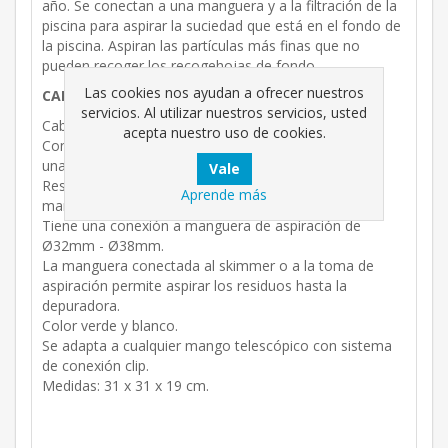
año. Se conectan a una manguera y a la filtración de la
piscina para aspirar la suciedad que está en el fondo de
la piscina. Aspiran las partículas más finas que no
pueden recoger los recogehojas de fondo.
Las cookies nos ayudan a ofrecer nuestros
CARACTERÍSTICAS:
servicios. Al utilizar nuestros servicios, usted
Cabezal de limpiafondos triangular rotativo.
acepta nuestro uso de cookies.
Contiene cepillos inferiores y laterales que paermiten
una mayor limpieza en ángulos y esquinas.
Resistente y eficaz en las tareas cotidianas del
Aprende más
mantenimiento.
Tiene una conexión a manguera de aspiración de
Ø32mm - Ø38mm.
La manguera conectada al skimmer o a la toma de
aspiración permite aspirar los residuos hasta la
depuradora.
Color verde y blanco.
Se adapta a cualquier mango telescópico con sistema
de conexión clip.
Medidas: 31 x 31 x 19 cm.