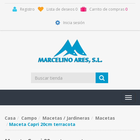
Registro
Lista de deseos
0
Carrito de compras
0
Inicia sesión
Toggl
navig
Casa
Campo
Macetas / Jardineras
Macetas
Maceta Capri 20cm terracota