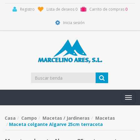
Registro
Lista de deseos
0
Carrito de compras
0
Inicia sesión
Toggl
navig
Casa
Campo
Macetas / Jardineras
Macetas
Maceta colgante Algarve 25cm terracota