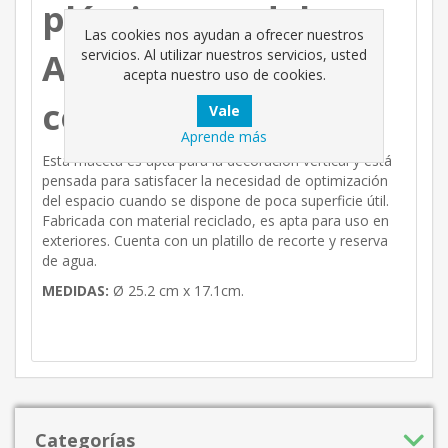
plástico, modelo
Las cookies nos ayudan a ofrecer nuestros
Algarve de 25cm,
servicios. Al utilizar nuestros servicios, usted
acepta nuestro uso de cookies.
color Terracota.
Aprende más
Esta maceta es apta para la decoración vertical y está
pensada para satisfacer la necesidad de optimización
del espacio cuando se dispone de poca superficie útil.
Fabricada con material reciclado, es apta para uso en
exteriores. Cuenta con un platillo de recorte y reserva
de agua.
MEDIDAS:
Ø 25.2 cm x 17.1cm.
Categorías