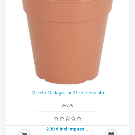
Maceta Madagascar 21 cm terracota
04976
2,30 € incl impuestos