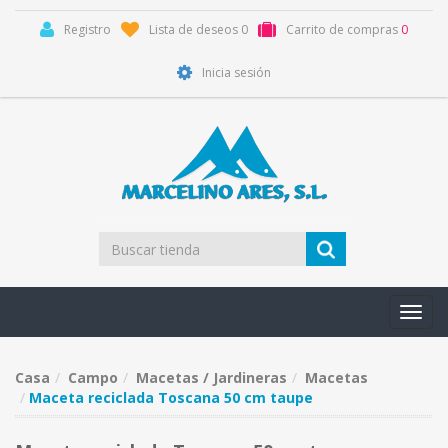
Registro
Lista de deseos
0
Carrito de compras
0
Inicia sesión
Toggl
navig
Casa
Campo
Macetas / Jardineras
Macetas
Maceta reciclada Toscana 50 cm taupe