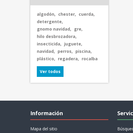
algodón
,
chester
,
cuerda
,
detergente
,
gnomo navidad
,
gre
,
hilo desbrozadora
,
insecticida
,
juguete
,
navidad
,
perros
,
piscina
,
plástico
,
regadera
,
rocalba
Ver todos
Información
Servic
Mapa del sitio
Búsque