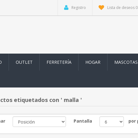
Registro
Lista de deseos
0
D
OUTLET
FERRETERÍA
HOGAR
MASCOTAS
ctos etiquetados con ' malla '
ar
Pantalla
por