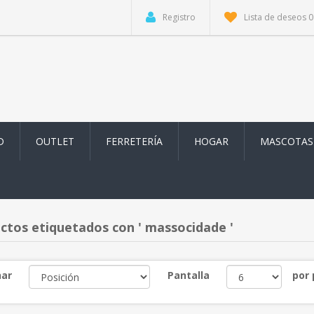
Registro
Lista de deseos
0
D
OUTLET
FERRETERÍA
HOGAR
MASCOTAS
ctos etiquetados con ' massocidade '
ar
Pantalla
por