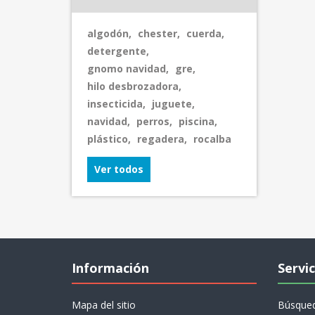
algodón
,
chester
,
cuerda
,
detergente
,
gnomo navidad
,
gre
,
hilo desbrozadora
,
insecticida
,
juguete
,
navidad
,
perros
,
piscina
,
plástico
,
regadera
,
rocalba
Ver todos
Información
Servic
Mapa del sitio
Búsque