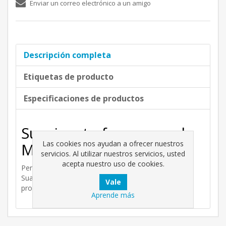
Enviar un correo electrónico a un amigo
Descripción completa
Etiquetas de producto
Especificaciones de productos
Suavizante frescor azul
Las cookies nos ayudan a ofrecer nuestros
Megalin de 4 litros.
servicios. Al utilizar nuestros servicios, usted
acepta nuestro uso de cookies.
Perfume agradable.
Suavizante para lavadora de alta calidad y acabado
profesional.
Aprende más