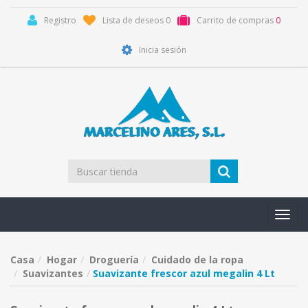
Registro
Lista de deseos
0
Carrito de compras
0
Inicia sesión
Toggl
navig
Casa
Hogar
Droguería
Cuidado de la ropa
Suavizantes
Suavizante frescor azul megalin 4 Lt