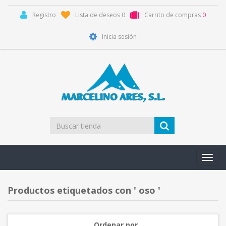
Registro
Lista de deseos
0
Carrito de compras
0
Inicia sesión
Toggl
navig
Productos etiquetados con ' oso '
Ordenar por