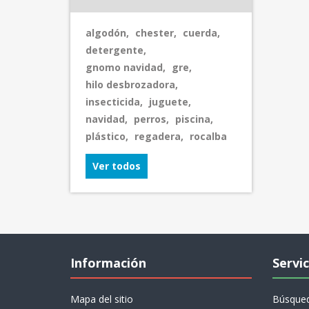
algodón
,
chester
,
cuerda
,
detergente
,
gnomo navidad
,
gre
,
hilo desbrozadora
,
insecticida
,
juguete
,
navidad
,
perros
,
piscina
,
plástico
,
regadera
,
rocalba
Ver todos
Información
Servic
Mapa del sitio
Búsque