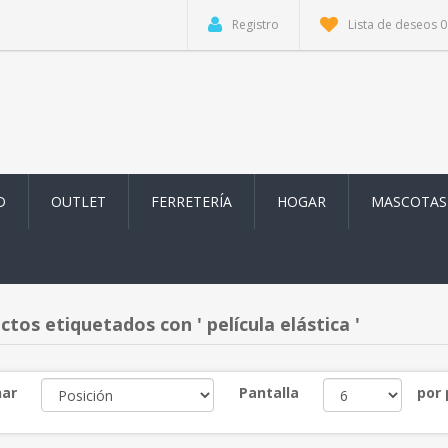
Registro
Lista de deseos
0
D
OUTLET
FERRETERÍA
HOGAR
MASCOTAS
tos etiquetados con ' película elástica '
ar
Pantalla
por