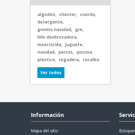
algodón
,
chester
,
cuerda
,
detergente
,
gnomo navidad
,
gre
,
hilo desbrozadora
,
insecticida
,
juguete
,
navidad
,
perros
,
piscina
,
plástico
,
regadera
,
rocalba
Ver todos
Información
Servic
Mapa del sitio
Búsque