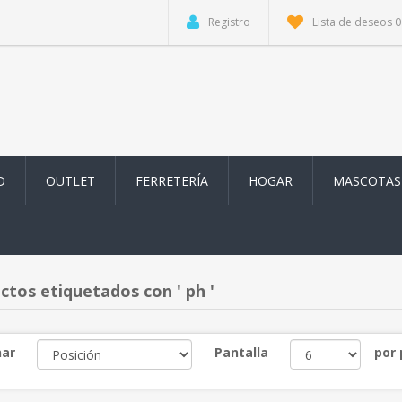
Registro
Lista de deseos
0
D
OUTLET
FERRETERÍA
HOGAR
MASCOTAS
ctos etiquetados con ' ph '
ar
Pantalla
por