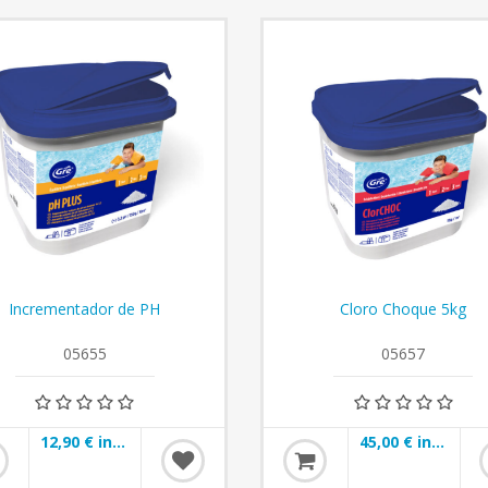
Incrementador de PH
Cloro Choque 5kg
05655
05657
12,90 € incl impuestos
45,00 € incl impuestos