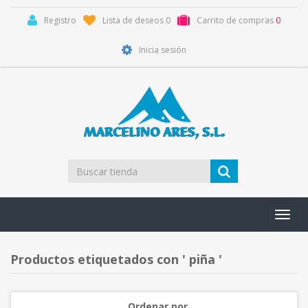
Registro
Lista de deseos
0
Carrito de compras
0
Inicia sesión
Toggl
navig
Productos etiquetados con ' piña '
Ordenar por