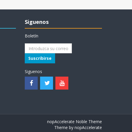
Siguenos
Boletín
Suscribirse
Siguenos
nopAccelerate Noble Theme
Theme by
nopAccelerate