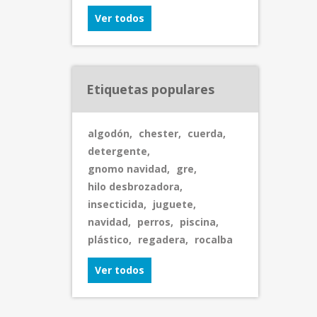
Ver todos
Etiquetas populares
algodón
,
chester
,
cuerda
,
detergente
,
gnomo navidad
,
gre
,
hilo desbrozadora
,
insecticida
,
juguete
,
navidad
,
perros
,
piscina
,
plástico
,
regadera
,
rocalba
Ver todos