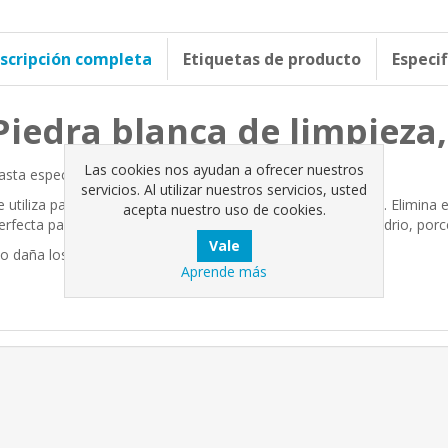
scripción completa
Etiquetas de producto
Especi
Piedra blanca de limpieza,
Las cookies nos ayudan a ofrecer nuestros
asta especial de limpieza multiusos.
servicios. Al utilizar nuestros servicios, usted
e utiliza para desengrasar, limpiar y pulir cualquier superficie. Elimina e
acepta nuestro uso de cookies.
erfecta para la limpieza de fregaderos, sartenes, lavabos, vidrio, porce
o daña los materiales y no huele.
Aprende más