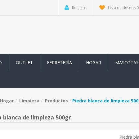
Registro
Lista de deseos
0
D
OUTLET
FERRETERÍA
HOGAR
MASCOTAS
Hogar
Limpieza
Productos
Piedra blanca de limpieza 500
a blanca de limpieza 500gr
Piedra bl