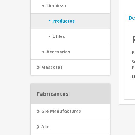
Limpieza
De
Productos
Útiles
Accesorios
P
S
Mascotas
P
N
Fabricantes
Gre Manufacturas
Alin