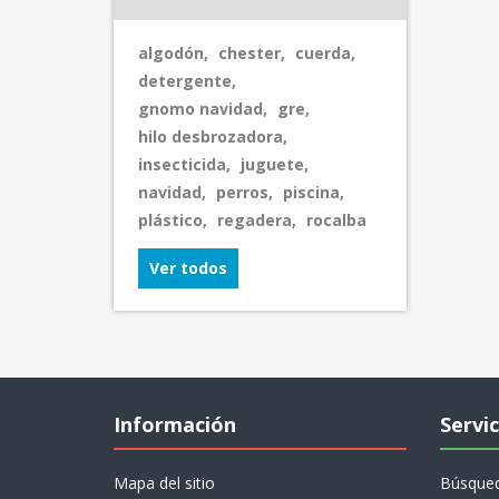
algodón
,
chester
,
cuerda
,
detergente
,
gnomo navidad
,
gre
,
hilo desbrozadora
,
insecticida
,
juguete
,
navidad
,
perros
,
piscina
,
plástico
,
regadera
,
rocalba
Ver todos
Información
Servic
Mapa del sitio
Búsque