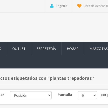
Registro
Lista de deseos
0
D
OUTLET
FERRETERÍA
HOGAR
MASCOTAS
ctos etiquetados con ' plantas trepadoras '
ar
Pantalla
por