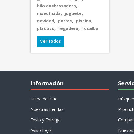
hilo desbrozadora
,
insecticida
,
juguete
,
navidad
,
perros
,
piscina
,
plástico
,
regadera
,
rocalba
Ver todos
Información
Servic
Mapa del sitio
Búsque
Nuestras tiendas
Product
Envío y Entrega
Compare
Aviso Legal
Nuevos 