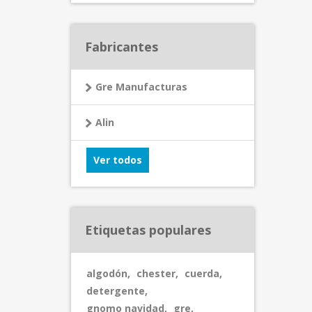
Fabricantes
Gre Manufacturas
Alin
Ver todos
Etiquetas populares
algodón
,
chester
,
cuerda
,
detergente
,
gnomo navidad
,
gre
,