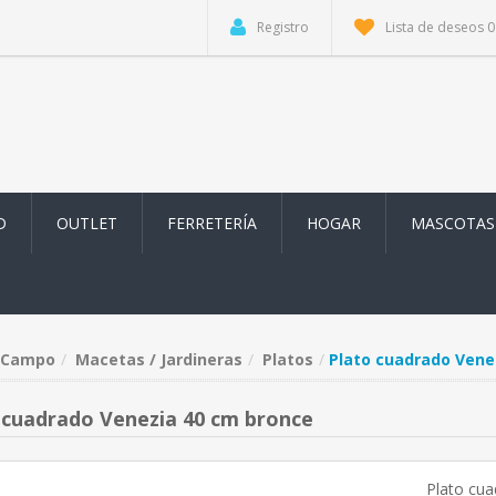
Registro
Lista de deseos
0
D
OUTLET
FERRETERÍA
HOGAR
MASCOTAS
Campo
Macetas / Jardineras
Platos
Plato cuadrado Vene
 cuadrado Venezia 40 cm bronce
Plato cu